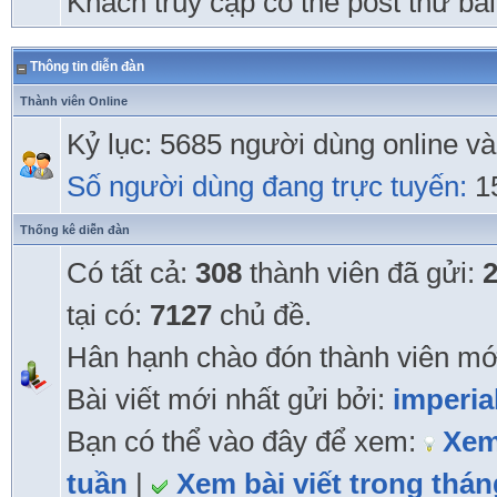
Khách truy cập có thể post thử bài 
Thông tin diễn đàn
Thành viên Online
Kỷ lục: 5685 người dùng online v
Số người dùng đang trực tuyến:
15
Thống kê diễn đàn
Có tất cả:
308
thành viên đã gửi:
tại có:
7127
chủ đề.
Hân hạnh chào đón thành viên mớ
Bài viết mới nhất gửi bởi:
imperia
Bạn có thể vào đây để xem:
Xem
tuần
|
Xem bài viết trong thán