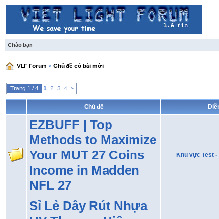
Chào bạn
VLF Forum
»
Chủ đề có bài mới
Trang 1 / 4
1
2
3
4
>
Chủ đề
Diễ
EZBUFF | Top
Methods to Maximize
Your MUT 27 Coins
Khu vực Test - 
Income in Madden
NFL 27
Sỉ Lẻ Dây Rút Nhựa