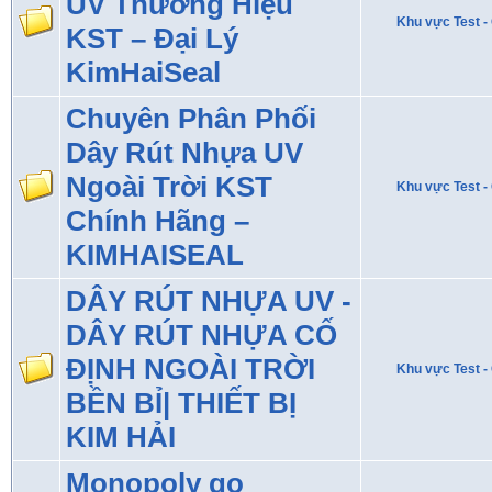
UV Thương Hiệu
Khu vực Test - 
KST – Đại Lý
KimHaiSeal
Chuyên Phân Phối
Dây Rút Nhựa UV
Ngoài Trời KST
Khu vực Test - 
Chính Hãng –
KIMHAISEAL
DÂY RÚT NHỰA UV -
DÂY RÚT NHỰA CỐ
ĐỊNH NGOÀI TRỜI
Khu vực Test - 
BỀN BỈ| THIẾT BỊ
KIM HẢI
Monopoly go