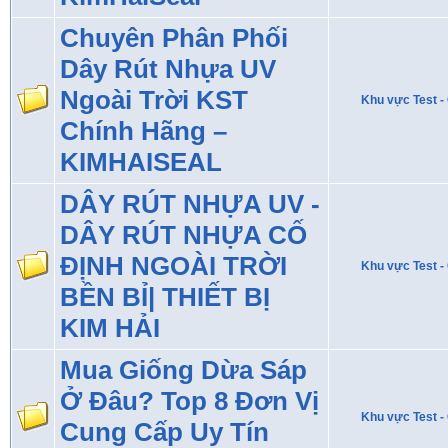
Chuyên Phân Phối
Dây Rút Nhựa UV
Ngoài Trời KST
Khu vực Test - 
Chính Hãng –
KIMHAISEAL
DÂY RÚT NHỰA UV -
DÂY RÚT NHỰA CỐ
ĐỊNH NGOÀI TRỜI
Khu vực Test - 
BỀN BỈ| THIẾT BỊ
KIM HẢI
Mua Giống Dừa Sáp
Ở Đâu? Top 8 Đơn Vị
Khu vực Test - 
Cung Cấp Uy Tín