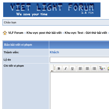
Chào bạn
VLF Forum
»
Khu vực post thử bài viết
»
Khu vực Test - Gửi thử bài viết
Báo bài viết vi phạm
Khách
Thành viên:
Lý do
Chi tiết vi phạm