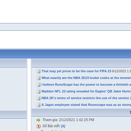
That may yet prove to be the case for FIFA 23
6/12/2022 1:
What exactly are the NBA 2K23 locker codes at the mome
I believe RuneScape has the power to become a thirtieth-
Madden NFL 22 rating revealed for Eagles' QB Jalen Hurts
NBA 2K's terms of service restricts the use of the service
A Jagex employee stated that Runescape was as as strong
Tham gia:
2/12/2021 1:42:25 PM
Số Bài viết:
[6]