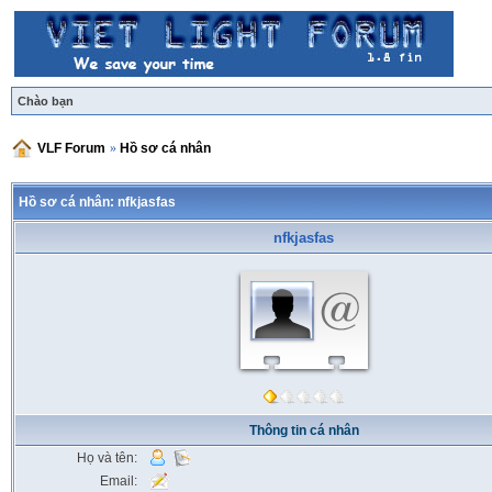
Chào bạn
VLF Forum
»
Hồ sơ cá nhân
Hồ sơ cá nhân:
nfkjasfas
nfkjasfas
Thông tin cá nhân
Họ và tên:
Email: