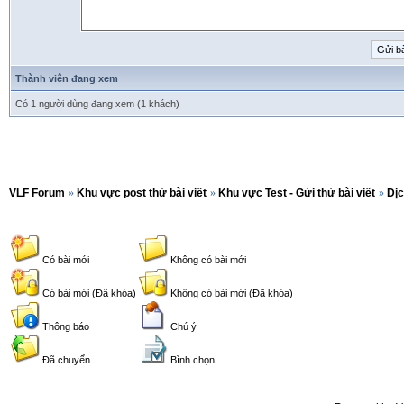
Thành viên đang xem
Có 1 người dùng đang xem (1 khách)
VLF Forum
»
Khu vực post thử bài viết
»
Khu vực Test - Gửi thử bài viết
»
Dịc
Có bài mới
Không có bài mới
Có bài mới (Đã khóa)
Không có bài mới (Đã khóa)
Thông báo
Chú ý
Đã chuyển
Bình chọn