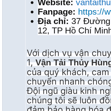
Website:
vantaith
Fanpage:
https:/
Địa chỉ:
37 Đường 
12, TP Hồ Chí Min
Với dịch vụ vận chu
1,
Vận Tải Thủy Hùn
của quý khách, cam 
chuyển nhanh chóng, 
Đội ngũ giàu kinh n
chúng tôi sẽ luôn đ
đảm bảo hàng hóa đ