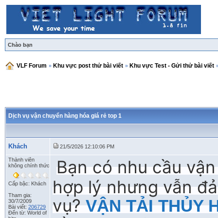
Chào bạn
VLF Forum
»
Khu vực post thử bài viết
»
Khu vực Test - Gửi thử bài viết
Dịch vụ vận chuyển hàng hóa giá rẻ top 1
Khách
21/5/2026 12:10:06 PM
Thành viên
Bạn có nhu cầu vận 
không chính thức
hợp lý nhưng vẫn đả
Cấp bậc: Khách
Tham gia:
vụ?
VẬN TẢI THỦY 
30/7/2009
Bài viết:
206729
Đến từ: World of