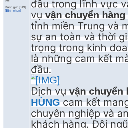
đầu trong lĩnh vực v
bits
Đánh giá: [619]
vụ
{Bình chọn}
vận chuyển hàng
tỉnh miền Trung và m
sự an toàn và thời g
trọng trong kinh do
là những cam kết mà
đầu.
Dịch vụ
vận chuyển 
cam kết mang
HÙNG
chuyên nghiệp và an
khách hàng. Đội ngũ