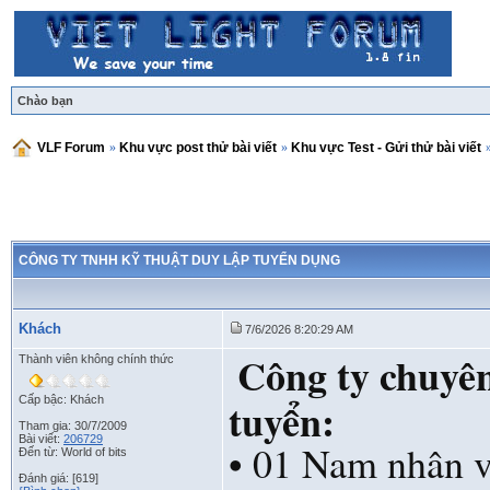
Chào bạn
VLF Forum
»
Khu vực post thử bài viết
»
Khu vực Test - Gửi thử bài viết
CÔNG TY TNHH KỸ THUẬT DUY LẬP TUYỂN DỤNG
Khách
7/6/2026 8:20:29 AM
Công ty chuyên
Thành viên không chính thức
Cấp bậc: Khách
tuyển:
Tham gia: 30/7/2009
Bài viết:
206729
• 01 Nam nhân v
Đến từ: World of bits
Đánh giá: [619]