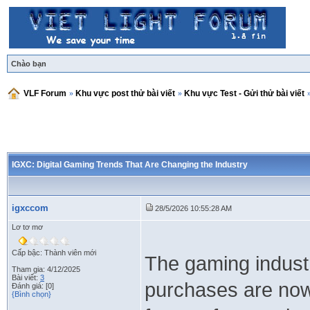
Chào bạn
VLF Forum
»
Khu vực post thử bài viết
»
Khu vực Test - Gửi thử bài viết
IGXC: Digital Gaming Trends That Are Changing the Industry
igxccom
28/5/2026 10:55:28 AM
Lơ tơ mơ
Cấp bậc: Thành viên mới
The gaming industry
Tham gia: 4/12/2025
Bài viết:
3
purchases are now 
Đánh giá: [0]
{Bình chọn}