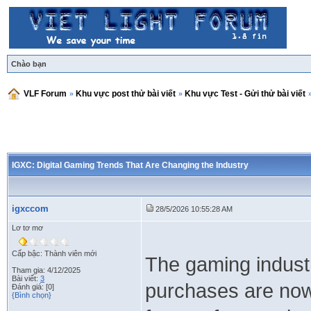
Chào bạn
VLF Forum
»
Khu vực post thử bài viết
»
Khu vực Test - Gửi thử bài viết
IGXC: Digital Gaming Trends That Are Changing the Industry
igxccom
28/5/2026 10:55:28 AM
Lơ tơ mơ
Cấp bậc: Thành viên mới
The gaming industry
Tham gia: 4/12/2025
Bài viết:
3
purchases are now 
Đánh giá: [0]
{Bình chọn}